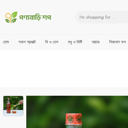
হোম
সকল প্রডাক্ট
ঘি ও তেল
মধু ও মিষ্টি
আচার
সিজনাল ফল