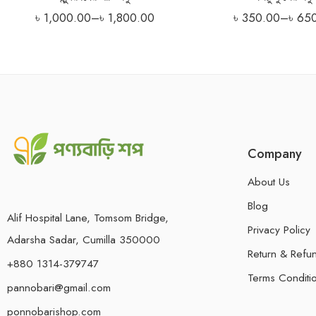
৳
1,000.00
–
৳
1,800.00
৳
350.00
–
৳
65
Company
About Us
Blog
Alif Hospital Lane, Tomsom Bridge,
Privacy Policy
Adarsha Sadar, Cumilla 350000
Return & Refun
+880 1314-379747
Terms Conditi
pannobari@gmail.com
ponnobarishop.com