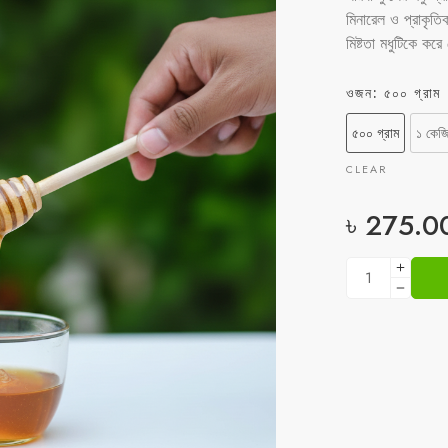
মিনারেল ও প্রাকৃতি
মিষ্টতা মধুটিকে ক
ওজন
৫০০ গ্রাম
৫০০ গ্রাম
১ কেজ
CLEAR
৳
275.0